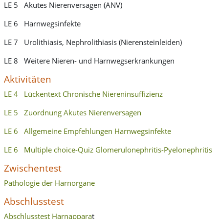
LE 5
Akutes Nierenversagen
(ANV)
LE 6 Harnwegsinfekte
LE 7 Urolithiasis, Nephrolithiasis (Nierensteinleiden)
LE 8 Weitere Nieren- und Harnwegserkrankungen
Aktivitäten
LE 4 Lückentext Chronische Niereninsuffizienz
LE 5 Zuordnung Akutes Nierenversagen
LE 6 Allgemeine Empfehlungen Harnwegsinfekte
LE 6 Multiple choice-Quiz Glomerulonephritis-Pyelonephritis
Zwischentest
Pathologie der Harnorgane
Abschlusstest
Abschlusstest Harnappara
t