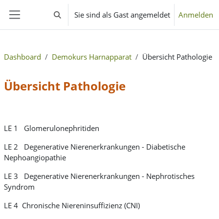
Zum Hauptinhalt
Sie sind als Gast angemeldet
Anmelden
Sucheingabe umschalten
Website-Übersicht
Dashboard
Demokurs Harnapparat
Übersicht Pathologie
Übersicht Pathologie
Abschnittsübersicht
LE 1 Glomerulonephritiden
LE 2 Degenerative Nierenerkrankungen - Diabetische
Nephoangiopathie
LE 3 Degenerative Nierenerkrankungen - Nephrotisches
Syndrom
LE 4 Chronische Niereninsuffizienz (CNI)