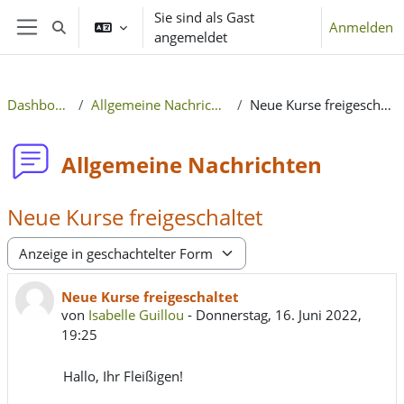
Zum Hauptinhalt
Sie sind als Gast
Anmelden
Sucheingabe umschalten
angemeldet
Website-Übersicht
Dashboard
Allgemeine Nachrichten
Neue Kurse freigeschaltet
Allgemeine Nachrichten
Neue Kurse freigeschaltet
Anzeigemodus
Anzahl Antworten: 0
Neue Kurse freigeschaltet
von
Isabelle Guillou
-
Donnerstag, 16. Juni 2022,
19:25
Hallo, Ihr Fleißigen!